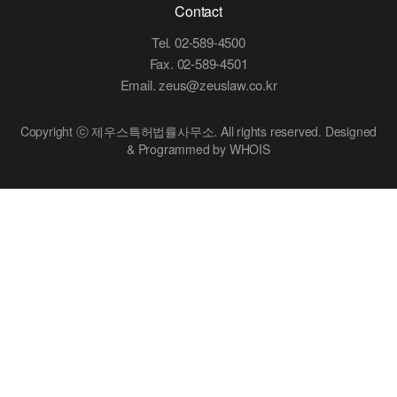
Contact
Tel. 02-589-4500
Fax. 02-589-4501
Email. zeus@zeuslaw.co.kr
Copyright ⓒ 제우스특허법률사무소. All rights reserved.
Designed
& Programmed by WHOIS